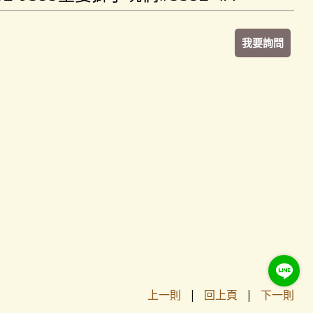
我要詢問
上一則
|
回上頁
|
下一則