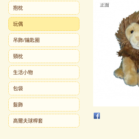
抱枕
玩偶
吊飾/鑰匙圈
頸枕
生活小物
包袋
髮飾
高爾夫球桿套