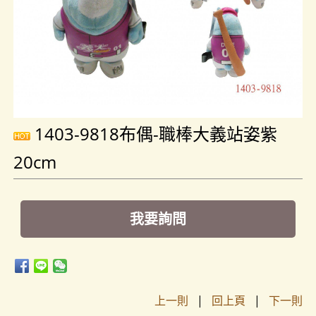
1403-9818布偶-職棒大義站姿紫
20cm
我要詢問
上一則
|
回上頁
|
下一則