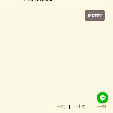
我要詢問
上一則
|
回上頁
|
下一則