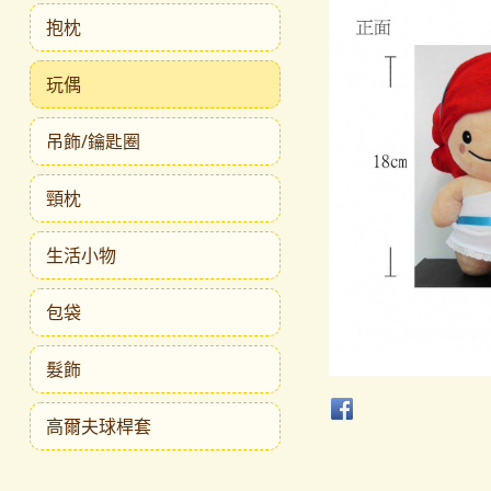
抱枕
玩偶
吊飾/鑰匙圈
頸枕
生活小物
包袋
髮飾
高爾夫球桿套