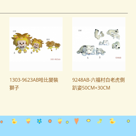
1303-9623AB哈比變裝
9248AB-六福村白老虎側
獅子
趴姿50CM+30CM