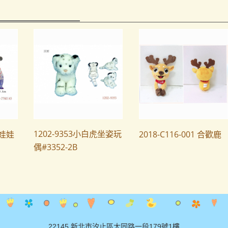
1202-9353小白虎坐姿玩
丑娃娃
2018-C116-001 合歡鹿
偶#3352-2B
22145 新北市汐止區大同路一段179號1樓