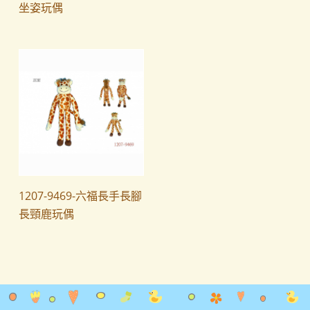
坐姿玩偶
1207-9469-六福長手長腳
長頸鹿玩偶