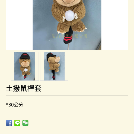
土撥鼠桿套
*30公分