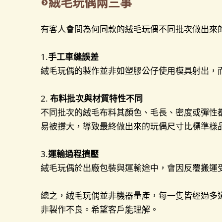
絨毛玩偶兩三事
有客人會問為何同款的絨毛玩偶不同批次做出來
1.
手工車縫誤差
絨毛玩偶的製作並非如塑膠公仔使用模具射出，而
2.
布料批次與材質特性不同
不同批次的絨毛布料其顏色、毛長、密度或彈性
易被撐大，導致最終做出來的玩偶尺寸比標準樣
3.
運輸過程擠壓
絨毛玩偶於出廠包裝與運輸途中，會因反覆搬運
總之，絨毛玩偶並非機器量產，每一隻皆經過多
非製作不良。希望客戶能理解。