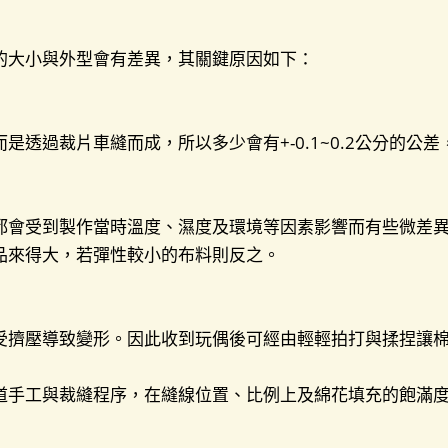
的大小與外型會有差異，其關鍵原因如下：
是透過裁片車縫而成，所以多少會有+-0.1~0.2公分的公
都會受到製作當時溫度、濕度及環境等因素影響而有些微差
品來得大，若彈性較小的布料則反之。
受擠壓導致變形。因此收到玩偶後可經由輕輕拍打與揉捏讓
道手工與裁縫程序，在縫線位置、比例上及綿花填充的飽滿